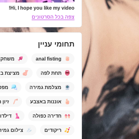
Hi, I hope you like my video!
צפה בכל הסרטונים
תחומי עניין
anal fisting
משחק א
תחת לפה
מציצת בי
מצלמת גמירה
מפט
אוננות באצבע
זיון 
חדירה כפולה
דילדו
ריקודים
צילום גמיר