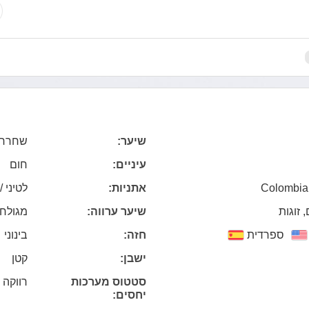
שיער:
שחרחו
עיניים:
חום
Colombia,
אתניות:
לטיני /
 זוגות
שיער ערווה:
מגולח
ספרדית
חזה:
בינוני
ישבן:
קטן
סטטוס מערכות
רווקה
יחסים: