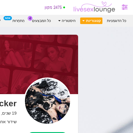
2475 מקוון
כל הדוגמניות
קטגוריות
היסטוריה
כל המבצעים
הִתחָרוּת
P
cker
19 שנים, Colombia
שידור אחרון: 01.08.26