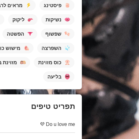
פיסטינג
מראים לרג
נשיקות
ליקוק
שפשוף
הפשטה
השפרצה
מישוש כו
כוס מזוינת
מזוינת ב
בליעה
תפריט טיפים
Do u love me 💜