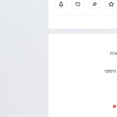
רת
 היספני