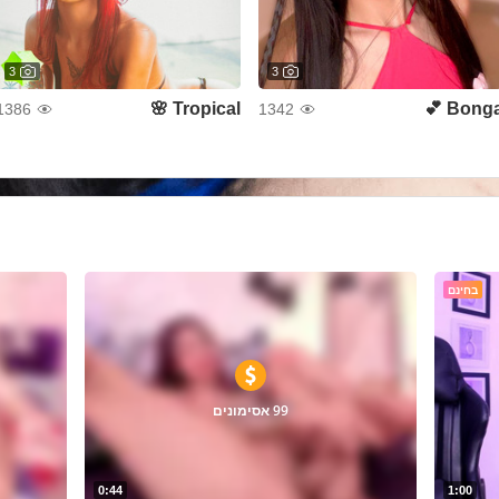
3
3
Tropical 🌸
Bonga 
1386
1342
בחינם
99 אסימונים
0:44
1:00