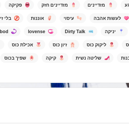
ע
מזדיינים
מזדיינים חזק
פקיקה
לעשות אהבה
עיסוי
אוננות
בלי זיו
יניקה
Dirty Talk
lovense
bod
ס
ליקוק כוס
זיון כוס
אכילת כוס
נות
שליטה נשית
קיקה
שפיך בכוס