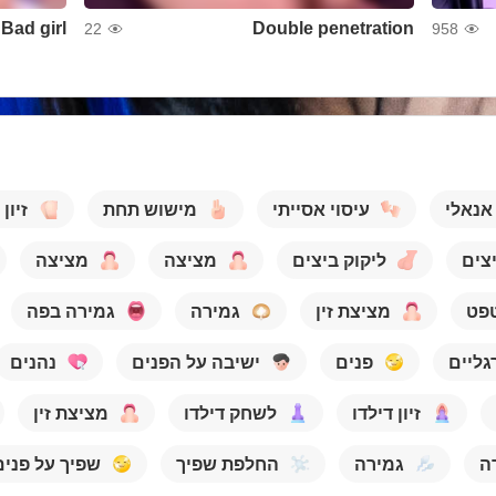
Bad girl
Double penetration
22
958
נאלי
עיסוי אסייתי
מישוש תחת
זיון
צים
ליקוק ביצים
מציצה
מציצה
פט
מציצת זין
גמירה
גמירה בפה
רגליים
פנים
ישיבה על הפנים
נהנים
זיון דילדו
לשחק דילדו
מציצת זין
ה
גמירה
החלפת שפיך
שפיך על פנים