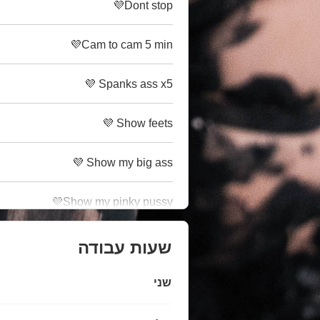
Dont stop💜
Cam to cam 5 min💜
Spanks ass x5 💜
Show feets 💜
Show my big ass 💜
Show my pinky pussy💜
שעות עבודה
שני