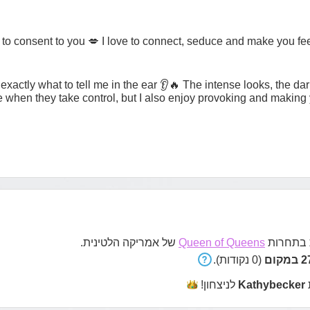
o consent to you 💋 I love to connect, seduce and make you feel s
ctly what to tell me in the ear 👂🔥 The intense looks, the da
love when they take control, but I also enjoy provoking and makin
בתחרות
Queen of Queens
של אמריקה הלטינית.
קום
(0 נקודות).
Kathybecker
לניצחון!