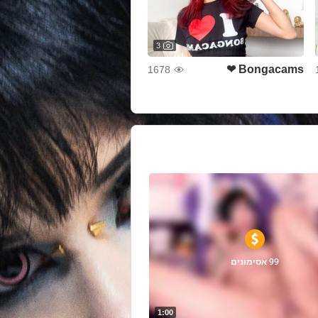
3
Bongacams ❤
1678
99 אסימונים
1:00