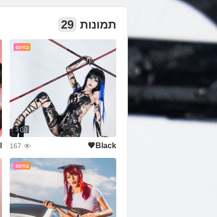
תמונות
29
בחינם
3
❤
Black🖤
167
בחינם