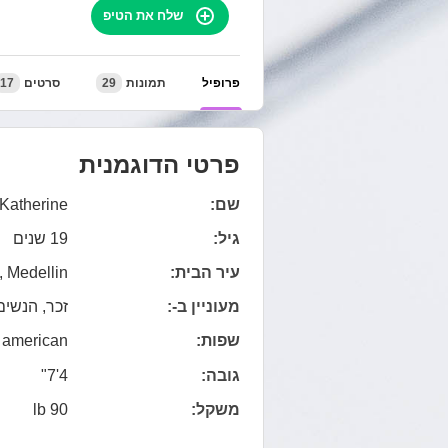
שלח את הטיפ
פרופיל
תמונות
29
סרטים
17
פרטי הדוגמנית
שם:
Katherine
גיל:
19 שנים
עיר הבית:
 Medellin
מעוניין ב-:
זכר, הנשים,
שפות:
american
גובה:
4'7"
משקל:
90 lb